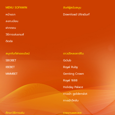
MENU SOFAWIN
ลิงค์ผู้สนับสนุน
หน้าแรก
Download UltraSurf
ลงทะเบียน
ฝากถอน
วิธีการเล่นเกมส์
ติดต่อ
สนุกกับกีฬาออนไลน์
ดาวน์โหลดคาสิโน
SBOBET
Gclub
IBEBET
Royal Ruby
MMMBET
Genting Crown
Royal 1688
Holiday Palace
ทางเข้า goldenslot
ทางเข้าจีคลับ
ศึกษาวิธีการเล่น
รายงานผลบอล