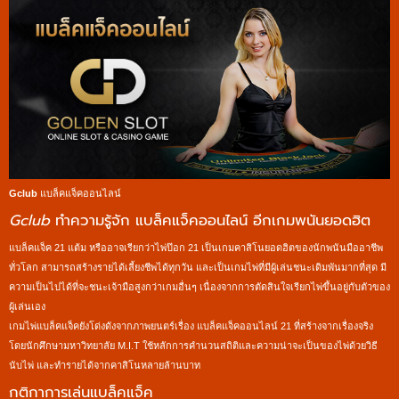
Gclub
แบล็คแจ็คออนไลน์
Gclub
ทำความรู้จัก แบล็คแจ็คออนไลน์ อีกเกมพนันยอดฮิต
แบล็คแจ็ค 21 แต้ม หรืออาจเรียกว่าไพ่ป๊อก 21 เป็นเกมคาสิโนยอดฮิตของนักพนันมืออาชีพ
ทั่วโลก สามารถสร้างรายได้เลี้ยงชีพได้ทุกวัน และเป็นเกมไพ่ที่มีผู้เล่นชนะเดิมพันมากที่สุด มี
ความเป็นไปได้ที่จะชนะเจ้ามือสูงกว่าเกมอื่นๆ เนื่องจากการตัดสินใจเรียกไพ่ขึ้นอยู่กับตัวของ
ผู้เล่นเอง
เกมไพ่แบล็คแจ็คยังโด่งดังจากภาพยนตร์เรื่อง
แบล็คแจ็คออนไลน์
21 ที่สร้างจากเรื่องจริง
โดยนักศึกษามหาวิทยาลัย M.I.T ใช้หลักการคำนวนสถิติและความน่าจะเป็นของไพ่ด้วยวิธี
นับไพ่ และทำรายได้จากคาสิโนหลายล้านบาท
กติกาการเล่นแบล็คแจ็ค