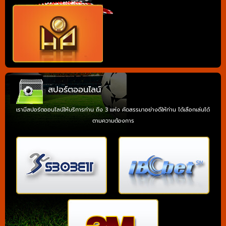
สปอร์ตออนไลน์
เรามีสปอร์ตออนไลน์ให้บริการท่าน ถึง 3 แห่ง คัดสรรมาอย่างดีให้ท่าน ได้เลือกเล่นได้
ตามความต้องการ