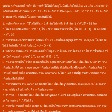
จุดประสงค์ของแบล็คแจ็ค คือการทำให้ไพ่ที่ถืออยู่ในมือมีแต้มใกล้เคียง 21 แต้ม และมากกว่า
แต้มไพ่เจ้ามือ ถ้ามีแต้มเท่ากับ 21 แต้ม จะเรียกว่า Blackjack แต่ถ้ามากกว่า 21 แต้ม จะเรียก
ว่า Bust หรือแพ้ทันที โดยกฏการเล่นมีดังนี้
1. แบล็คแจ็คสามารถใช้ไพ่ได้ตั้งแต่ 1 สำรับ ไปจนถึง 8 สำรับ (1 สำรับมีไพ่ 52 ใบ)
2. ไพ่ A นับแต้มเท่ากับ 1 หรือ 11, ไพ่ 2-9 นับแต้มตามหน้าไพ่, ไพ่ 10 – J – Q – K นับแต้ม
เท่ากับ 10
3. การนับแต้มจะนับรวมจากแต้มหน้าไพ่ 21 แต้มเป็นค่าสูงสุด เท่ากับ Blackjack โดยต้องมี
ไพ่ 2 ใบในมือ ได้แก่ A กับ 10 – J – Q – K
4. หลังวางเดิมพันแล้ว เจ้ามือจะแจกไพ่ให้ผู้เล่น 2 ใบและแจกให้ตัวเอง 2 ใบ จากนั้นดีลเลอร์
จะเปิดไพ่ของตัวเองโชว์ 1 ใบ และคว่ำไว้อีก 1 ใบ
5. ถ้าเจ้ามือเปิดไพ่โชว์ของตัวเองเป็นไพ่ A (หมายถึงว่ามีสิทธิ์ได้แบล็คแจ็ค) จะมีการรับวาง
เดิมพันเพิ่มที่เรียกว่า Insurance (เดิมพันส่วนนี้ต้องไม่เกินครึ่งหนึ่งของเงินเดิมพันหลัก) ถ้า
เจ้ามือได้แบล็คแจ็ค เงินเดิมพันส่วน Insurance จะได้ 2 เท่า ส่วนนี้ผู้เล่นสามารถเลือกวาง
เดิมพันหรือไม่ก็ได้
6. ถ้าวางเดิมพัน Insurance แล้วเจ้ามือได้แบล็คแจ็ค ผู้วางเดิมพัน Insurance จะได้เงินจาก
ส่วน แต่ต้องเสียส่วนเงินที่วางเดิมพันตอนแรก
7. จากข้อ 6. ถ้าเจ้ามือได้แบล็คแจ็ค แล้วผู้เล่นถือไพ่ 21 แต้มอยู่ในมือ ส่วนเดิมพันตอนแรก
จะถือว่าเสมอ ไม่ได้ไม่เสีย
8. การเริ่มเล่นแบล็คแจ็ค เจ้ามือจะเริ่มแจกไพ่ให้กับคนทางซ้ายมือของตัวเองก่อน แจกตาม
จำนวนผู้เล่นคนละใบ จบที่ตัวเจ้ามือเป็นคนสุดท้าย